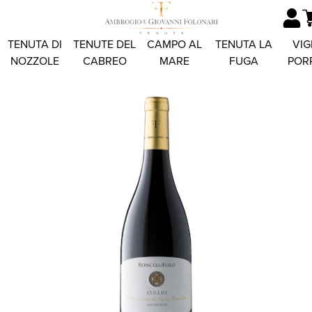
TENUTA DI
TENUTE DEL
CAMPO AL
TENUTA LA
VIG
NOZZOLE
CABREO
MARE
FUGA
POR