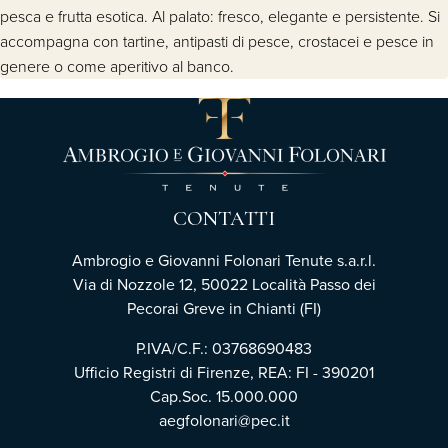
pesca e frutta esotica. Al palato: fresco, elegante e persistente. Si
accompagna con tartine, antipasti di pesce, crostacei e pesce in
genere o come aperitivo al banco.
CONTATTI
Ambrogio e Giovanni Folonari Tenute s.a.r.l.
Via di Nozzole 12, 50022 Località Passo dei
Pecorai Greve in Chianti (FI)
P.IVA/C.F.: 03768690483
Ufficio Registri di Firenze, REA: FI - 390201
Cap.Soc. 15.000.000
aegfolonari@pec.it