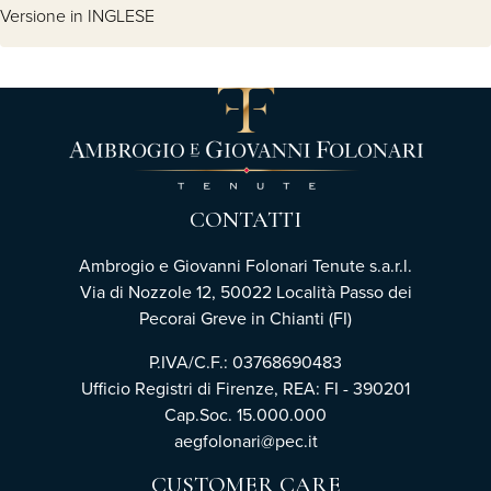
Versione in INGLESE
CONTATTI
Ambrogio e Giovanni Folonari Tenute s.a.r.l.
Via di Nozzole 12, 50022 Località Passo dei
Pecorai Greve in Chianti (FI)
P.IVA/C.F.: 03768690483
Ufficio Registri di Firenze, REA: FI - 390201
Cap.Soc. 15.000.000
aegfolonari@pec.it
CUSTOMER CARE