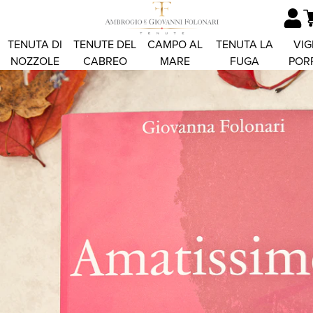
TENUTA DI
TENUTE DEL
CAMPO AL
TENUTA LA
VIG
NOZZOLE
CABREO
MARE
FUGA
POR