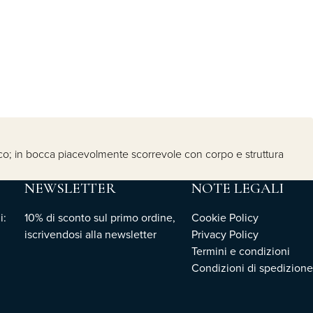
abacco; in bocca piacevolmente scorrevole con corpo e struttura
NEWSLETTER
NOTE LEGALI
i:
10% di sconto sul primo ordine,
Cookie Policy
iscrivendosi
alla newsletter
Privacy Policy
Termini e condizioni
Condizioni di spedizione