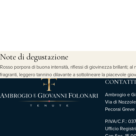
Note di degustazione
Rosso porpora di buona intensità, riflessi di giovinezza brillanti; 
fragranti, leggero tannino dilavante a sottolineare la piacevole gio
CONTATTI
Ambrogio e Gio
Via di Nozzole
Pecorai Greve i
P.IVA/C.F.: 0
Ufficio Registr
Cap.Soc. 15.0