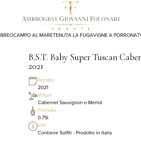
ABREO
CAMPO AL MARE
TENUTA LA FUGA
VIGNE A PORRONA
T
B.S.T. Baby Super Tuscan Cabe
2021
Annata
2021
Vitigni
Cabernet Sauvignon e Merlot
Formato
0.75l
Info
Contiene Solfiti - Prodotto in Italia