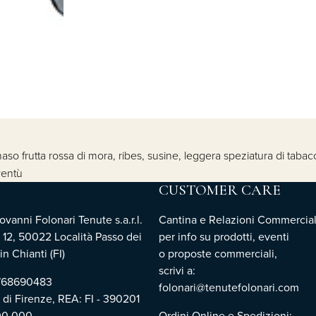
al naso frutta rossa di mora, ribes, susine, leggera speziatura di t
ventù
CUSTOMER CARE
vanni Folonari Tenute s.a.r.l.
Cantina e Relazioni Commercial
 12, 50022 Località Passo dei
per info su prodotti, eventi
n Chianti (FI)
o proposte commerciali,
scrivi a:
3768690483
folonari@tenutefolonari.com
i di Firenze, REA: FI - 390201
00.000
Ordini Online e Spedizioni: