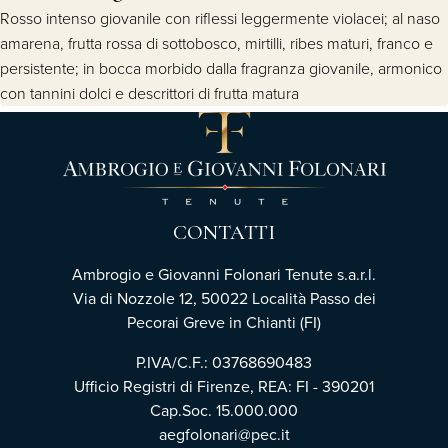
Rosso intenso giovanile con riflessi leggermente violacei; al naso
amarena, frutta rossa di sottobosco, mirtilli, ribes maturi, franco e
persistente; in bocca morbido dalla fragranza giovanile, armonico
con tannini dolci e descrittori di frutta matura
CONTATTI
Ambrogio e Giovanni Folonari Tenute s.a.r.l.
Via di Nozzole 12, 50022 Località Passo dei
Pecorai Greve in Chianti (FI)
P.IVA/C.F.: 03768690483
Ufficio Registri di Firenze, REA: FI - 390201
Cap.Soc. 15.000.000
aegfolonari@pec.it