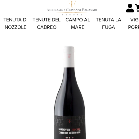
TENUTA DI
TENUTE DEL
CAMPO AL
TENUTA LA
VIG
NOZZOLE
CABREO
MARE
FUGA
POR