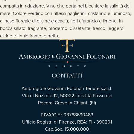
compatta in riduzione. Vino che porta nel bicchiere la salinità del
mare. Colore verdino con riflessi paglierini, cristallino e luminoso,
al naso floreale di glicine e acacia, fiori d’arancio e limone. In
bocca salato, fragrante, moderno, dissetante, fresco, leggero
citrino e finale franco e netto.
CONTATTI
Ambrogio e Giovanni Folonari Tenute s.a.r.l.
Via di Nozzole 12, 50022 Località Passo dei
Pecorai Greve in Chianti (FI)
P.IVA/C.F.: 03768690483
Ufficio Registri di Firenze, REA: FI - 390201
Cap.Soc. 15.000.000