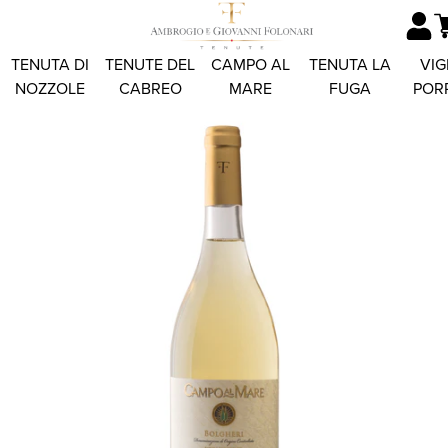
TENUTA DI
TENUTE DEL
CAMPO AL
TENUTA LA
VIG
NOZZOLE
CABREO
MARE
FUGA
POR