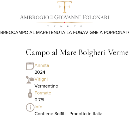
ABREO
CAMPO AL MARE
TENUTA LA FUGA
VIGNE A PORRONA
T
Campo al Mare Bolgheri Verm
Annata
2024
Vitigni
Vermentino
Formato
0.75l
Info
Contiene Solfiti - Prodotto in Italia