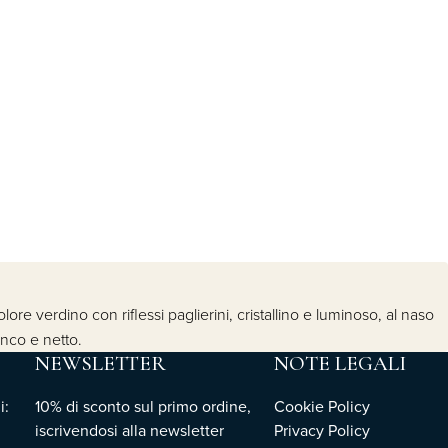
ore verdino con riflessi paglierini, cristallino e luminoso, al naso
anco e netto.
NEWSLETTER
NOTE LEGALI
i:
10% di sconto sul primo ordine,
Cookie Policy
iscrivendosi
alla newsletter
Privacy Policy