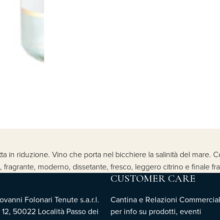
a in riduzione. Vino che porta nel bicchiere la salinità del mare. Col
o, fragrante, moderno, dissetante, fresco, leggero citrino e finale fr
CUSTOMER CARE
vanni Folonari Tenute s.a.r.l.
Cantina e Relazioni Commercial
 12, 50022 Località Passo dei
per info su prodotti, eventi