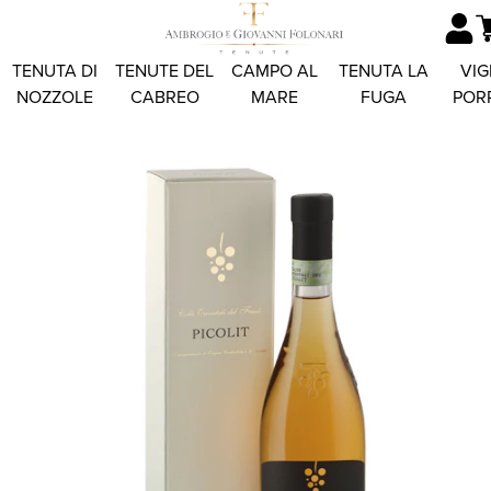
TENUTA DI
TENUTE DEL
CAMPO AL
TENUTA LA
VIG
NOZZOLE
CABREO
MARE
FUGA
POR