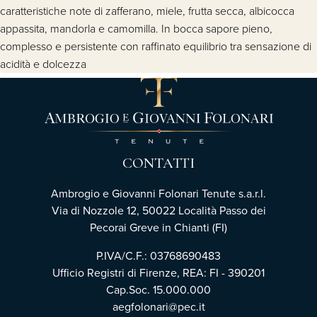
caratteristiche note di zafferano, miele, frutta secca, albicocca
appassita, mandorla e camomilla. In bocca sapore pieno,
complesso e persistente con raffinato equilibrio tra sensazione di
acidità e dolcezza
CONTATTI
Ambrogio e Giovanni Folonari Tenute s.a.r.l.
Via di Nozzole 12, 50022 Località Passo dei
Pecorai Greve in Chianti (FI)
P.IVA/C.F.: 03768690483
Ufficio Registri di Firenze, REA: FI - 390201
Cap.Soc. 15.000.000
aegfolonari@pec.it