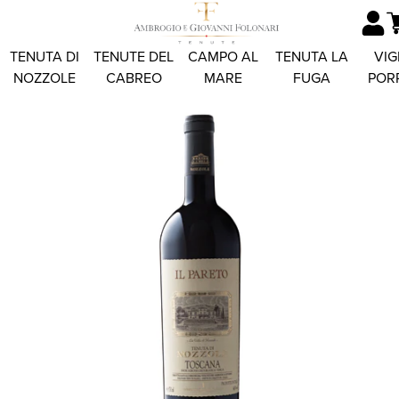
TENUTA DI
TENUTE DEL
CAMPO AL
TENUTA LA
VIG
NOZZOLE
CABREO
MARE
FUGA
POR