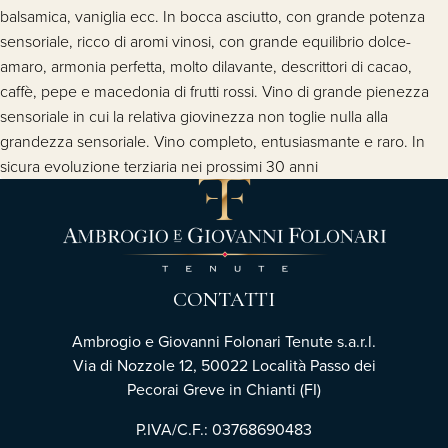
balsamica, vaniglia ecc. In bocca asciutto, con grande potenza
sensoriale, ricco di aromi vinosi, con grande equilibrio dolce-
amaro, armonia perfetta, molto dilavante, descrittori di cacao,
caffè, pepe e macedonia di frutti rossi. Vino di grande pienezza
sensoriale in cui la relativa giovinezza non toglie nulla alla
grandezza sensoriale. Vino completo, entusiasmante e raro. In
sicura evoluzione terziaria nei prossimi 30 anni
CONTATTI
Ambrogio e Giovanni Folonari Tenute s.a.r.l.
Via di Nozzole 12, 50022 Località Passo dei
Pecorai Greve in Chianti (FI)
P.IVA/C.F.: 03768690483