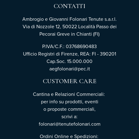
CONTATTI
Ambrogio e Giovanni Folonari Tenute s.a.r.l.
Via di Nozzole 12, 50022 Località Passo dei
Pecorai Greve in Chianti (FI)
P.IVA/C.F.: 03768690483
Ufficio Registri di Firenze, REA: FI - 390201
Cap.Soc. 15.000.000
aegfolonari@pec.it
CUSTOMER CARE
Cantina e Relazioni Commerciali:
per info su prodotti, eventi
o proposte commerciali,
scrivi a:
folonari@tenutefolonari.com
Ordini Online e Spedizioni: