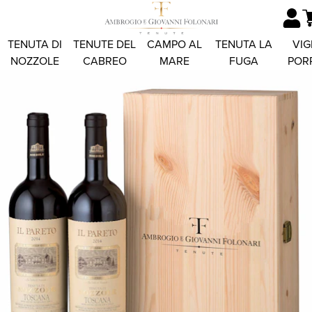
TENUTA DI
TENUTE DEL
CAMPO AL
TENUTA LA
VIG
NOZZOLE
CABREO
MARE
FUGA
POR