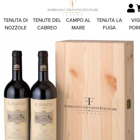
TENUTA DI
TENUTE DEL
CAMPO AL
TENUTA LA
VIG
NOZZOLE
CABREO
MARE
FUGA
POR