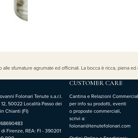
no alle sfumature agrumate ed officinali. La bocca è ricca, piena ed
CUSTOMER CARE
vanni Folonari Tenute s.a.r.l.
Cantina e Relazioni Commercial
 12, 50022 Località Passo dei
per info su prodotti, eventi
n Chianti (FI)
o proposte commerciali,
scrivi a:
3768690483
folonari@tenutefolonari.com
i di Firenze, REA: FI - 390201