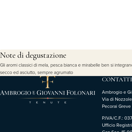
Note di degustazione
Gli aromi classici di mela, pesca bianca e mirabelle ben si integra
secco ed asciutto, sempre agrumato
CONTATTI
Ambrogio e Gio
Via di Nozzole
Pecorai Greve i
P.IVA/C.F.: 0
Ufficio Registr