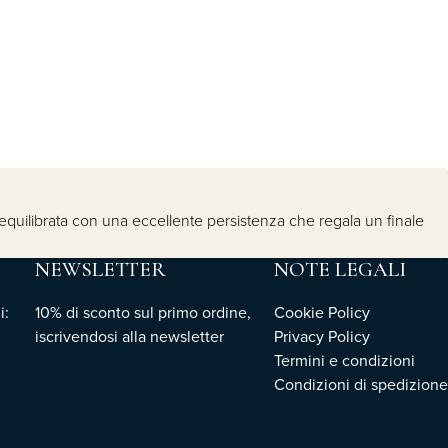
 equilibrata con una eccellente persistenza che regala un finale
NEWSLETTER
NOTE LEGALI
i:
10% di sconto sul primo ordine,
Cookie Policy
iscrivendosi
alla newsletter
Privacy Policy
Termini e condizioni
Condizioni di spedizione