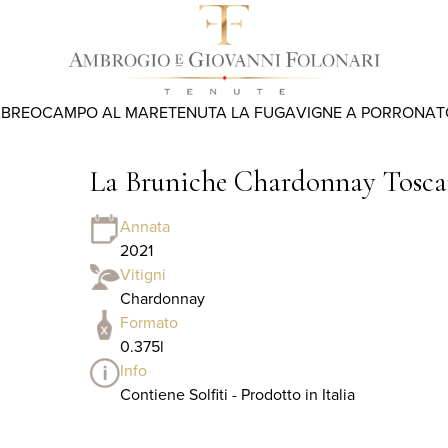
ABREO
CAMPO AL MARE
TENUTA LA FUGA
VIGNE A PORRONA
T
La Bruniche Chardonnay Toscan
Annata
2021
Vitigni
Chardonnay
Formato
0.375l
Info
Contiene Solfiti - Prodotto in Italia