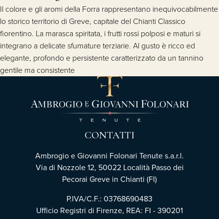
Il colore e gli aromi della Forra rappresentano inequivocabilmente
lo storico territorio di Greve, capitale del Chianti Classico
fiorentino. La marasca spiritata, i frutti rossi polposi e maturi si
integrano a delicate sfumature terziarie. Al gusto è ricco ed
elegante, profondo e persistente caratterizzato da un tannino
gentile ma consistente
CONTATTI
Ambrogio e Giovanni Folonari Tenute s.a.r.l.
Via di Nozzole 12, 50022 Località Passo dei
Pecorai Greve in Chianti (FI)
P.IVA/C.F.: 03768690483
Ufficio Registri di Firenze, REA: FI - 390201