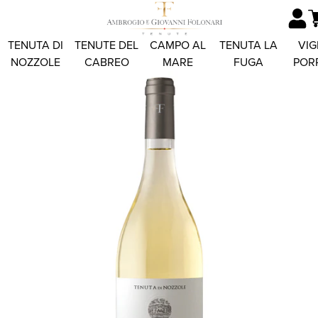
TENUTA DI
TENUTE DEL
CAMPO AL
TENUTA LA
VIG
NOZZOLE
CABREO
MARE
FUGA
POR