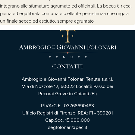
integrano alle sfumature agrumate ed officinali. La bocca è ricca,
piena ed equilibrata con una eccellente persistenza che regala
un finale secco ed asciutto, sempre agrumato
CONTATTI
Ambrogio e Giovanni Folonari Tenute s.a.r.l.
Via di Nozzole 12, 50022 Località Passo dei
Pecorai Greve in Chianti (FI)
P.IVA/C.F.: 03768690483
Ufficio Registri di Firenze, REA: FI - 390201
Cap.Soc. 15.000.000
aegfolonari@pec.it