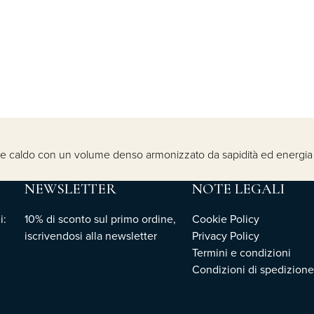
ente e caldo con un volume denso armonizzato da sapidità ed energia
NEWSLETTER
NOTE LEGALI
i:
10% di sconto sul primo ordine,
Cookie Policy
iscrivendosi
alla newsletter
Privacy Policy
Termini e condizioni
Condizioni di spedizione