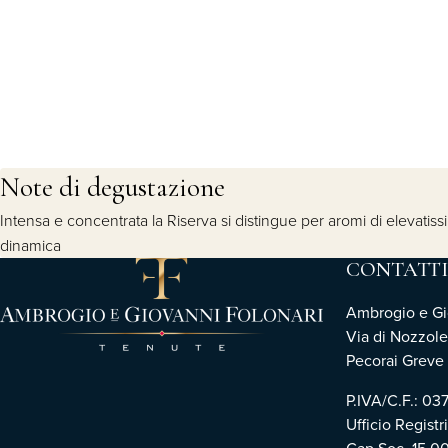
Note di degustazione
Intensa e concentrata la Riserva si distingue per aromi di elevatis
dinamica
CONTATTI
Ambrogio e Gio
Via di Nozzole
Pecorai Greve i
P.IVA/C.F.: 0
Ufficio Registr