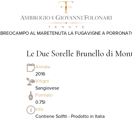
ABREO
CAMPO AL MARE
TENUTA LA FUGA
VIGNE A PORRONA
T
Le Due Sorelle Brunello di Mo
Annata
2016
Vitigni
Sangiovese
Formato
0.75l
Info
Contiene Solfiti - Prodotto in Italia