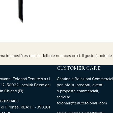
sima fruttuosità esaltati da delicate nuances dolci. Il gusto è pot
CUSTOMER CARE
vanni Folonari Tenute s.a.r.l.
Cantina e Relazioni Commercial
 12, 50022 Località Passo dei
per info su prodotti, eventi
n Chianti (FI)
o proposte commerciali,
scrivi a:
3768690483
folonari@tenutefolonari.com
i di Firenze, REA: FI - 390201