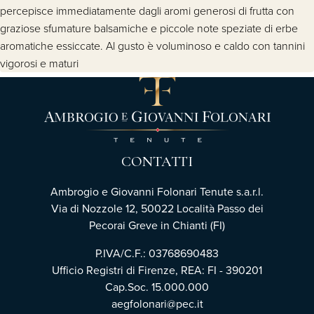
percepisce immediatamente dagli aromi generosi di frutta con
graziose sfumature balsamiche e piccole note speziate di erbe
aromatiche essiccate. Al gusto è voluminoso e caldo con tannini
vigorosi e maturi
CONTATTI
Ambrogio e Giovanni Folonari Tenute s.a.r.l.
Via di Nozzole 12, 50022 Località Passo dei
Pecorai Greve in Chianti (FI)
P.IVA/C.F.: 03768690483
Ufficio Registri di Firenze, REA: FI - 390201
Cap.Soc. 15.000.000
aegfolonari@pec.it