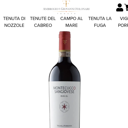
TENUTA DI
TENUTE DEL
CAMPO AL
TENUTA LA
VIG
NOZZOLE
CABREO
MARE
FUGA
POR