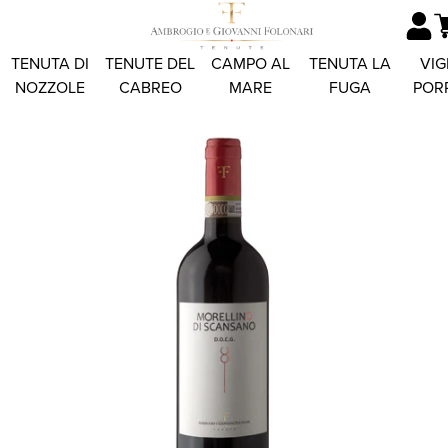
TENUTA DI
TENUTE DEL
CAMPO AL
TENUTA LA
VIG
NOZZOLE
CABREO
MARE
FUGA
POR