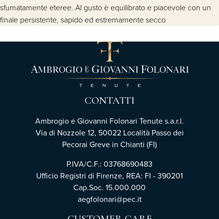
sfumatamente eteree. Al gusto è equilibrato e piacevole con un
finale persistente, sapido ed estremamente secco
CONTATTI
Ambrogio e Giovanni Folonari Tenute s.a.r.l.
Via di Nozzole 12, 50022 Località Passo dei
Pecorai Greve in Chianti (FI)
P.IVA/C.F.: 03768690483
Ufficio Registri di Firenze, REA: FI - 390201
Cap.Soc. 15.000.000
aegfolonari@pec.it
CUSTOMER CARE