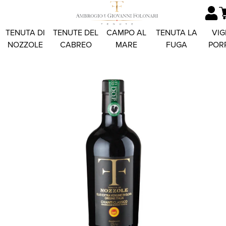
TENUTA DI
TENUTE DEL
CAMPO AL
TENUTA LA
VIG
NOZZOLE
CABREO
MARE
FUGA
POR