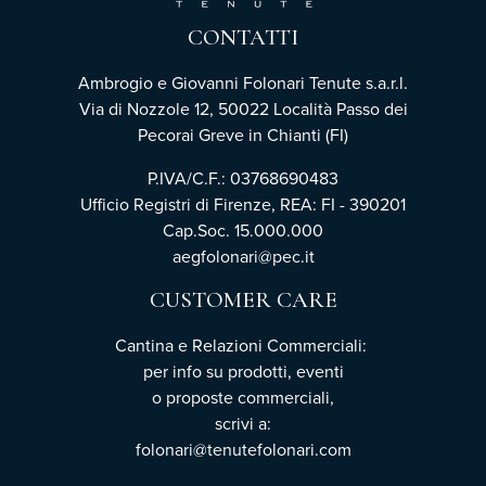
CONTATTI
Ambrogio e Giovanni Folonari Tenute s.a.r.l.
Via di Nozzole 12, 50022 Località Passo dei
Pecorai Greve in Chianti (FI)
P.IVA/C.F.: 03768690483
Ufficio Registri di Firenze, REA: FI - 390201
Cap.Soc. 15.000.000
aegfolonari@pec.it
CUSTOMER CARE
Cantina e Relazioni Commerciali:
per info su prodotti, eventi
o proposte commerciali,
scrivi a:
folonari@tenutefolonari.com