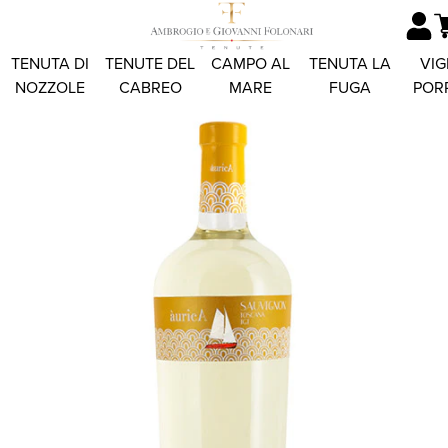
TENUTA DI
TENUTE DEL
CAMPO AL
TENUTA LA
VIG
NOZZOLE
CABREO
MARE
FUGA
POR