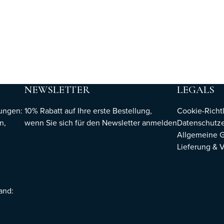
NEWSLETTER
LEGALS
hungen:
10% Rabatt auf Ihre erste Bestellung,
Cookie-Richtl
n,
wenn Sie sich für den Newsletter
anmelden
Datenschutze
Allgemeine 
Lieferung & 
sand: