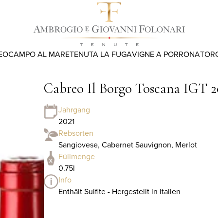
EO
CAMPO AL MARE
TENUTA LA FUGA
VIGNE A PORRONA
TOR
Cabreo Il Borgo Toscana IGT 202
Jahrgang
2021
Rebsorten
Sangiovese, Cabernet Sauvignon, Merlot
Füllmenge
0.75l
Info
Enthält Sulfite - Hergestellt in Italien