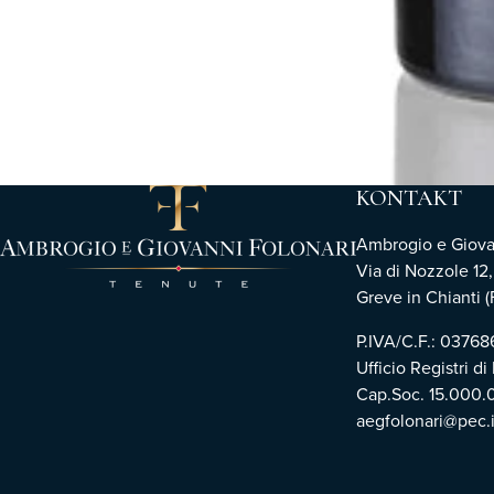
KONTAKT
Ambrogio e Giovann
Via di Nozzole 12
Greve in Chianti (F
P.IVA/C.F.: 0376
Ufficio Registri di
Cap.Soc. 15.000.
aegfolonari@pec.i