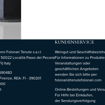
KUNDENSERVICE
i Folonari Tenute s.a.r.l.
Weingut und Geschäftsbezie
, 50022 Località Passo dei Pecorai
Für Informationen zu Produkte
I) Italy
Veranstaltungen oder
geschäftlichen Angeboten
8690483
wenden Sie sich bitte per:
 Firenze,
REA: FI - 390201
folonari@tenutefolonari.com
000
t
Online-Bestellungen und Ver
Für Hilfe bei Einkäufen,
der Sendungsverfolgung