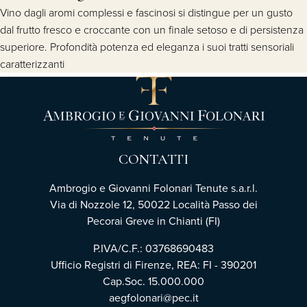
Vino dagli aromi complessi e fascinosi si distingue per un gusto
dal frutto fresco e croccante con un finale setoso e di persistenza
superiore. Profondità potenza ed eleganza i suoi tratti sensoriali
caratterizzanti
CONTATTI
Ambrogio e Giovanni Folonari Tenute s.a.r.l.
Via di Nozzole 12, 50022 Località Passo dei
Pecorai Greve in Chianti (FI)
P.IVA/C.F.: 03768690483
Ufficio Registri di Firenze, REA: FI - 390201
Cap.Soc. 15.000.000
aegfolonari@pec.it