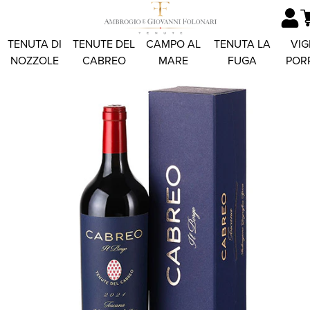
TENUTA DI
TENUTE DEL
CAMPO AL
TENUTA LA
VIG
NOZZOLE
CABREO
MARE
FUGA
POR