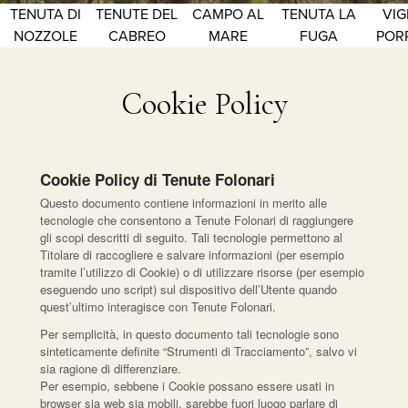
TENUTA DI
TENUTE DEL
CAMPO AL
TENUTA LA
VIG
NOZZOLE
CABREO
MARE
FUGA
POR
Cookie Policy
Cookie Policy di Tenute Folonari
Questo documento contiene informazioni in merito alle
tecnologie che consentono a Tenute Folonari di raggiungere
gli scopi descritti di seguito. Tali tecnologie permettono al
Titolare di raccogliere e salvare informazioni (per esempio
tramite l’utilizzo di Cookie) o di utilizzare risorse (per esempio
eseguendo uno script) sul dispositivo dell’Utente quando
quest’ultimo interagisce con Tenute Folonari.
Per semplicità, in questo documento tali tecnologie sono
sinteticamente definite “Strumenti di Tracciamento”, salvo vi
sia ragione di differenziare.
Per esempio, sebbene i Cookie possano essere usati in
browser sia web sia mobili, sarebbe fuori luogo parlare di