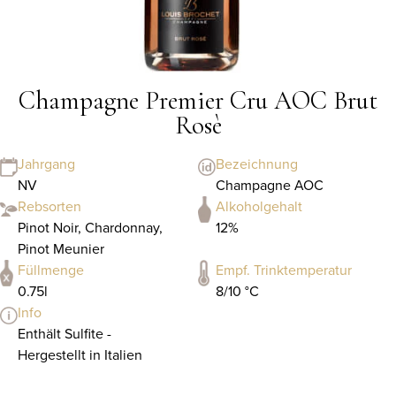
Champagne Premier Cru AOC Brut
Rosè
Jahrgang
Bezeichnung
NV
Champagne AOC
Rebsorten
Alkoholgehalt
Pinot Noir, Chardonnay,
12%
Pinot Meunier
Füllmenge
Empf. Trinktemperatur
0.75l
8/10 °C
Info
Enthält Sulfite -
Hergestellt in Italien