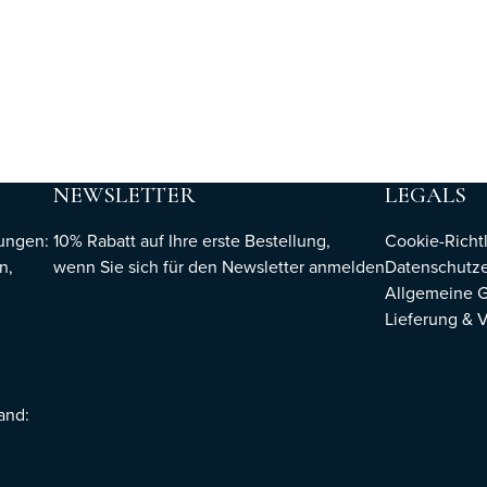
NEWSLETTER
LEGALS
hungen:
10% Rabatt auf Ihre erste Bestellung,
Cookie-Richtl
n,
wenn Sie sich für den Newsletter
anmelden
Datenschutze
Allgemeine 
Lieferung & 
sand: