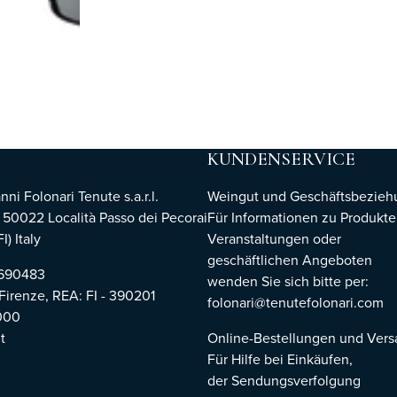
KUNDENSERVICE
i Folonari Tenute s.a.r.l.
Weingut und Geschäftsbezie
, 50022 Località Passo dei Pecorai
Für Informationen zu Produkte
I) Italy
Veranstaltungen oder
geschäftlichen Angeboten
8690483
wenden Sie sich bitte per:
 Firenze,
REA: FI - 390201
folonari@tenutefolonari.com
000
t
Online-Bestellungen und Ver
Für Hilfe bei Einkäufen,
der Sendungsverfolgung