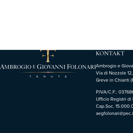
KONTAKT
Ambrogio e Giovann
Via di Nozzole 12
Greve in Chianti (F
P.IVA/C.F.: 0376
Ufficio Registri di
Cap.Soc. 15.000.
aegfolonari@pec.i