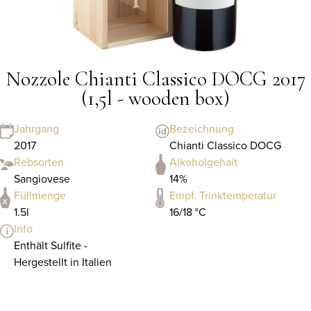
Nozzole Chianti Classico DOCG 2017
(1,5l - wooden box)
Jahrgang
Bezeichnung
2017
Chianti Classico DOCG
Rebsorten
Alkoholgehalt
Sangiovese
14%
Füllmenge
Empf. Trinktemperatur
1.5l
16/18 °C
Info
Enthält Sulfite -
Hergestellt in Italien