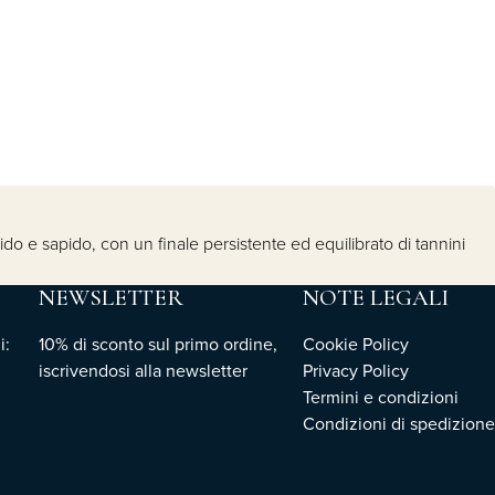
bido e sapido, con un finale persistente ed equilibrato di tannini
NEWSLETTER
NOTE LEGALI
i:
10% di sconto sul primo ordine,
Cookie Policy
iscrivendosi
alla newsletter
Privacy Policy
Termini e condizioni
Condizioni di spedizione