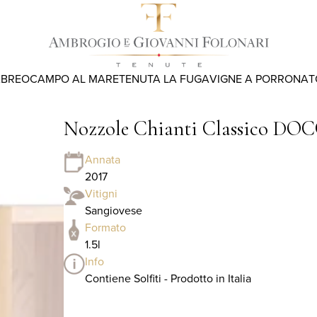
ABREO
CAMPO AL MARE
TENUTA LA FUGA
VIGNE A PORRONA
T
Nozzole Chianti Classico DOCG 
Annata
2017
Vitigni
Sangiovese
Formato
1.5l
Info
Contiene Solfiti - Prodotto in Italia