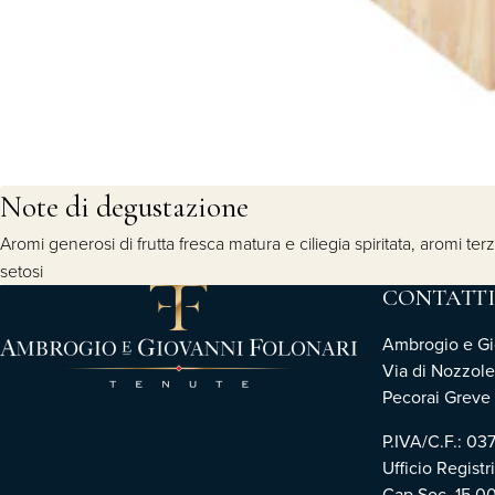
Note di degustazione
Aromi generosi di frutta fresca matura e ciliegia spiritata, aromi te
setosi
CONTATTI
Ambrogio e Gio
Via di Nozzole
Pecorai Greve i
P.IVA/C.F.: 0
Ufficio Registr
Cap.Soc. 15.0