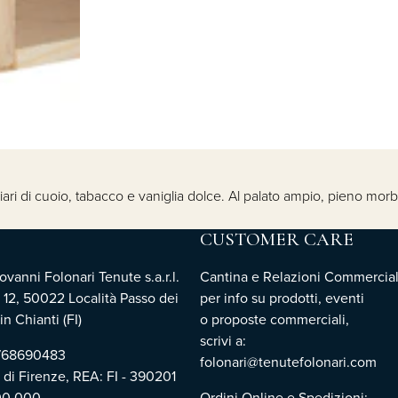
rziari di cuoio, tabacco e vaniglia dolce. Al palato ampio, pieno mor
CUSTOMER CARE
vanni Folonari Tenute s.a.r.l.
Cantina e Relazioni Commercial
 12, 50022 Località Passo dei
per info su prodotti, eventi
n Chianti (FI)
o proposte commerciali,
scrivi a:
3768690483
folonari@tenutefolonari.com
i di Firenze, REA: FI - 390201
00.000
Ordini Online e Spedizioni: