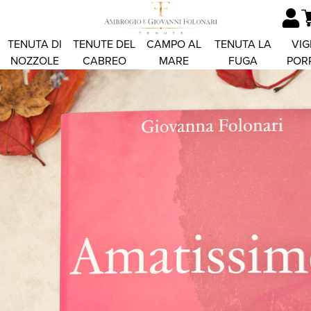
TENUTA DI
TENUTE DEL
CAMPO AL
TENUTA LA
VIG
NOZZOLE
CABREO
MARE
FUGA
POR