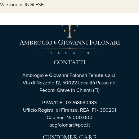
Versione in INGLESE
CONTATTI
Ambrogio e Giovanni Folonari Tenute s.a.r.l.
Via di Nozzole 12, 50022 Località Passo dei
Pecorai Greve in Chianti (FI)
P.IVA/C.F.: 03768690483
Ufficio Registri di Firenze, REA: FI - 390201
Cap.Soc. 15.000.000
aegfolonari@pec.it
CUSTOMER CARE