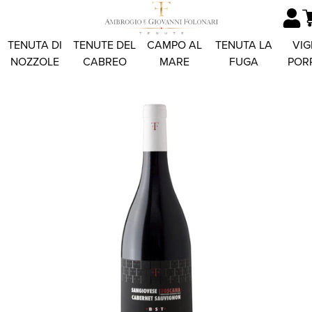
TENUTA DI
TENUTE DEL
CAMPO AL
TENUTA LA
VIG
NOZZOLE
CABREO
MARE
FUGA
POR