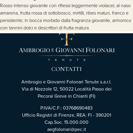
Rosso intenso giovanile con riflessi leggermente violacei; al naso
amarena, frutta rossa di sottobosco, mirtilli, ribes maturi, franco e
persistente; in bocca morbido dalla fragranza giovanile, armonico
con tannini dolci e descrittori di frutta matura
CONTATTI
Ambrogio e Giovanni Folonari Tenute s.a.r.l.
Via di Nozzole 12, 50022 Località Passo dei
Pecorai Greve in Chianti (FI)
P.IVA/C.F.: 03768690483
Ufficio Registri di Firenze, REA: FI - 390201
Cap.Soc. 15.000.000
aegfolonari@pec.it