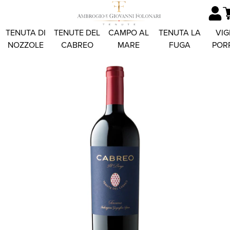
TENUTA DI
TENUTE DEL
CAMPO AL
TENUTA LA
VIG
NOZZOLE
CABREO
MARE
FUGA
POR