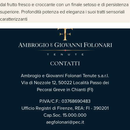
dal frutto fresco e croccante con un finale setoso e di persistenza
superiore. Profondità potenza ed eleganza i suoi tratti sensoriali
caratterizzanti
CONTATTI
Ambrogio e Giovanni Folonari Tenute s.a.r.l.
Via di Nozzole 12, 50022 Località Passo dei
Pecorai Greve in Chianti (FI)
P.IVA/C.F.: 03768690483
Ufficio Registri di Firenze, REA: FI - 390201
Cap.Soc. 15.000.000
aegfolonari@pec.it