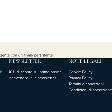
lgente con un finale persistente.
NEWSLETTER
NOTE LEGALI
i:
10% di sconto sul primo ordine,
Cookie Policy
iscrivendosi
alla newsletter
Privacy Policy
Termini e condizioni
Condizioni di spedizione