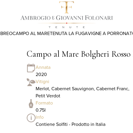
ABREO
CAMPO AL MARE
TENUTA LA FUGA
VIGNE A PORRONA
T
Campo al Mare Bolgheri Ross
Annata
2020
Vitigni
Merlot, Cabernet Sauvignon, Cabernet Franc,
Petit Verdot
Formato
0.75l
Info
Contiene Solfiti - Prodotto in Italia