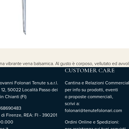
a una vibrante vena balsamica. Al gusto è corposo, vellutato ed avvo
CUSTOMER CARE
vanni Folonari Tenute s.a.r.l.
Cantina e Relazioni Commercial
 12, 50022 Località Passo dei
per info su prodotti, eventi
n Chianti (FI)
o proposte commerciali,
scrivi a:
3768690483
folonari@tenutefolonari.com
i di Firenze, REA: FI - 390201
00.000
Ordini Online e Spedizioni:
c.it
per assistenza sui tuoi acquisti,