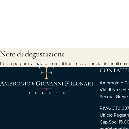
Note di degustazione
Rosso porpora, al palato aromi di frutti rossi e spezie delineati d
CONTATTI
Ambrogio e Gio
Via di Nozzole
Pecorai Greve i
P.IVA/C.F.: 0
Ufficio Registr
Cap.Soc. 15.0
aegfolonari@pe