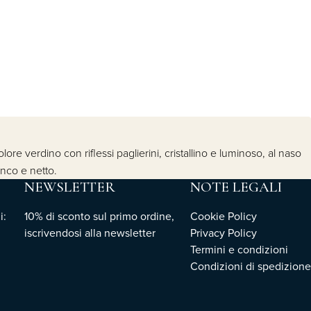
ore verdino con riflessi paglierini, cristallino e luminoso, al naso
anco e netto.
NEWSLETTER
NOTE LEGALI
i:
10% di sconto sul primo ordine,
Cookie Policy
iscrivendosi
alla newsletter
Privacy Policy
Termini e condizioni
Condizioni di spedizione