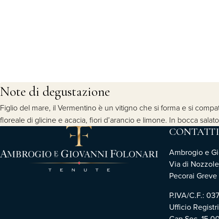
Note di degustazione
Figlio del mare, il Vermentino è un vitigno che si forma e si compatt
floreale di glicine e acacia, fiori d’arancio e limone. In bocca salat
CONTATTI
Ambrogio e Gio
Via di Nozzole
Pecorai Greve i
P.IVA/C.F.: 0
Ufficio Registr
Cap.Soc. 15.0