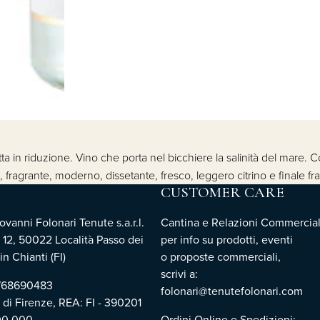
a in riduzione. Vino che porta nel bicchiere la salinità del mare. Col
o, fragrante, moderno, dissetante, fresco, leggero citrino e finale fr
CUSTOMER CARE
vanni Folonari Tenute s.a.r.l.
Cantina e Relazioni Commercial
 12, 50022 Località Passo dei
per info su prodotti, eventi
n Chianti (FI)
o proposte commerciali,
scrivi a:
3768690483
folonari@tenutefolonari.com
i di Firenze, REA: FI - 390201
00.000
Ordini Online e Spedizioni: