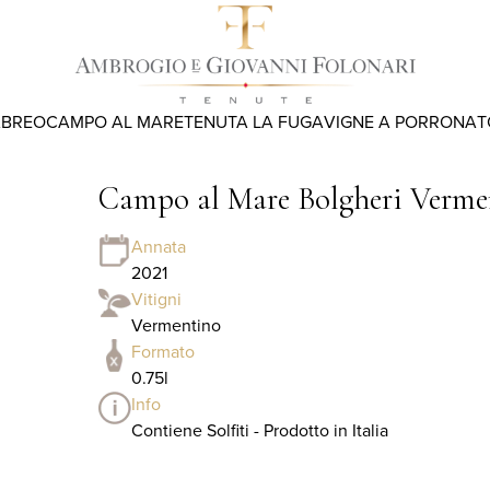
ABREO
CAMPO AL MARE
TENUTA LA FUGA
VIGNE A PORRONA
T
Campo al Mare Bolgheri Verm
Annata
2021
Vitigni
Vermentino
Formato
0.75l
Info
Contiene Solfiti - Prodotto in Italia