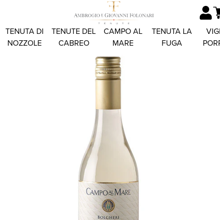
TENUTA DI
TENUTE DEL
CAMPO AL
TENUTA LA
VIG
NOZZOLE
CABREO
MARE
FUGA
POR