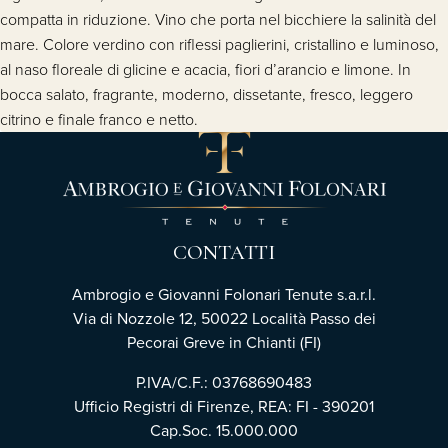
compatta in riduzione. Vino che porta nel bicchiere la salinità del
mare. Colore verdino con riflessi paglierini, cristallino e luminoso,
al naso floreale di glicine e acacia, fiori d’arancio e limone. In
bocca salato, fragrante, moderno, dissetante, fresco, leggero
citrino e finale franco e netto.
CONTATTI
Ambrogio e Giovanni Folonari Tenute s.a.r.l.
Via di Nozzole 12, 50022 Località Passo dei
Pecorai Greve in Chianti (FI)
P.IVA/C.F.: 03768690483
Ufficio Registri di Firenze, REA: FI - 390201
Cap.Soc. 15.000.000