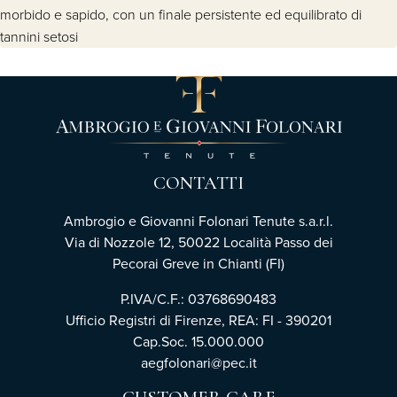
morbido e sapido, con un finale persistente ed equilibrato di
tannini setosi
CONTATTI
Ambrogio e Giovanni Folonari Tenute s.a.r.l.
Via di Nozzole 12, 50022 Località Passo dei
Pecorai Greve in Chianti (FI)
P.IVA/C.F.: 03768690483
Ufficio Registri di Firenze, REA: FI - 390201
Cap.Soc. 15.000.000
aegfolonari@pec.it