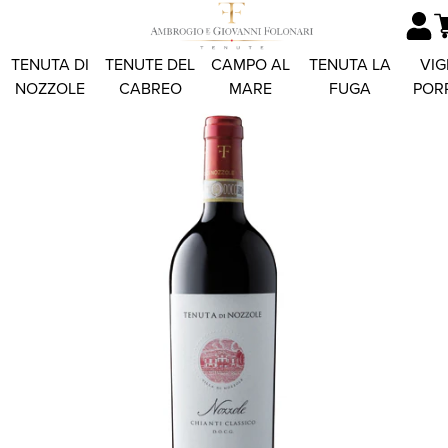
TENUTA DI
TENUTE DEL
CAMPO AL
TENUTA LA
VIG
NOZZOLE
CABREO
MARE
FUGA
POR