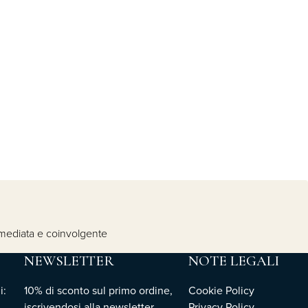
immediata e coinvolgente
NEWSLETTER
NOTE LEGALI
i:
10% di sconto sul primo ordine,
Cookie Policy
iscrivendosi
alla newsletter
Privacy Policy