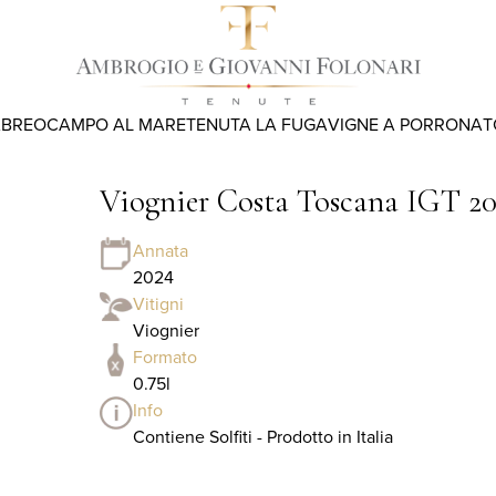
ABREO
CAMPO AL MARE
TENUTA LA FUGA
VIGNE A PORRONA
T
Viognier Costa Toscana IGT 2
Annata
2024
Vitigni
Viognier
Formato
0.75l
Info
Contiene Solfiti - Prodotto in Italia