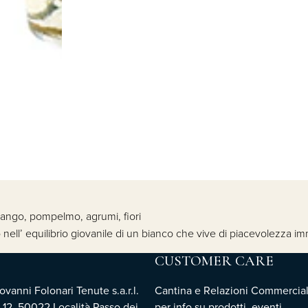
Mango, pompelmo, agrumi, fiori
o nell’ equilibrio giovanile di un bianco che vive di piacevolezza 
CUSTOMER CARE
vanni Folonari Tenute s.a.r.l.
Cantina e Relazioni Commercial
 12, 50022 Località Passo dei
per info su prodotti, eventi