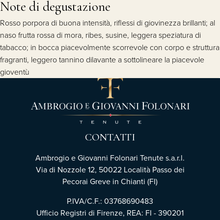
Note di degustazione
Rosso porpora di buona intensità, riflessi di giovinezza brillanti; al
naso frutta rossa di mora, ribes, susine, leggera speziatura di
tabacco; in bocca piacevolmente scorrevole con corpo e struttura
fragranti, leggero tannino dilavante a sottolineare la piacevole
gioventù
CONTATTI
Ambrogio e Giovanni Folonari Tenute s.a.r.l.
Via di Nozzole 12, 50022 Località Passo dei
Pecorai Greve in Chianti (FI)
P.IVA/C.F.: 03768690483
Ufficio Registri di Firenze, REA: FI - 390201