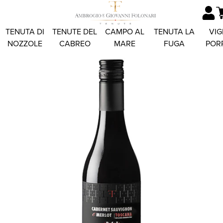
TENUTA DI
TENUTE DEL
CAMPO AL
TENUTA LA
VIG
NOZZOLE
CABREO
MARE
FUGA
POR