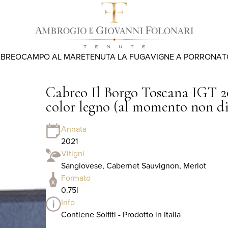
ABREO
CAMPO AL MARE
TENUTA LA FUGA
VIGNE A PORRONA
T
Cabreo Il Borgo Toscana IGT 202
color legno (al momento non di
Annata
2021
Vitigni
Sangiovese, Cabernet Sauvignon, Merlot
Formato
0.75l
Info
Contiene Solfiti - Prodotto in Italia