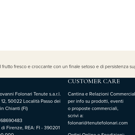
 frutto fresco e croccante con un finale setoso e di persistenza sup
CUSTOMER CARE
vanni Folonari Tenute s.a.r.l.
Cantina e Relazioni Commercial
 12, 50022 Località Passo dei
per info su prodotti, eventi
n Chianti (FI)
o proposte commerciali,
scrivi a:
3768690483
folonari@tenutefolonari.com
i di Firenze, REA: FI - 390201
00.000
Ordini Online e Spedizioni: