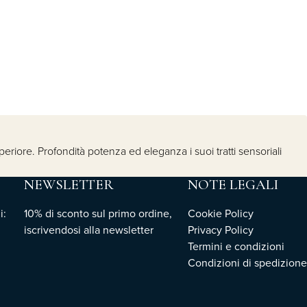
eriore. Profondità potenza ed eleganza i suoi tratti sensoriali
NEWSLETTER
NOTE LEGALI
i:
10% di sconto sul primo ordine,
Cookie Policy
iscrivendosi
alla newsletter
Privacy Policy
Termini e condizioni
Condizioni di spedizione