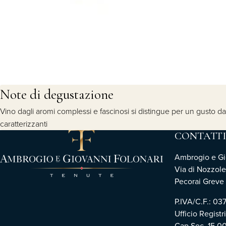
Note di degustazione
Vino dagli aromi complessi e fascinosi si distingue per un gusto dal
caratterizzanti
CONTATTI
Ambrogio e Gio
Via di Nozzole
Pecorai Greve i
P.IVA/C.F.: 0
Ufficio Registr
Cap.Soc. 15.0