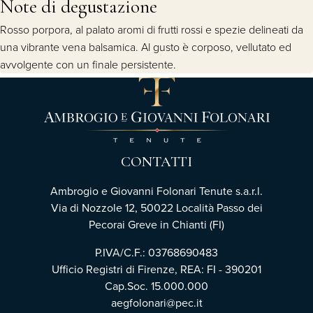
Note di degustazione
Rosso porpora, al palato aromi di frutti rossi e spezie delineati da
una vibrante vena balsamica. Al gusto è corposo, vellutato ed
avvolgente con un finale persistente.
CONTATTI
Ambrogio e Giovanni Folonari Tenute s.a.r.l.
Via di Nozzole 12, 50022 Località Passo dei
Pecorai Greve in Chianti (FI)
P.IVA/C.F.: 03768690483
Ufficio Registri di Firenze, REA: FI - 390201
Cap.Soc. 15.000.000
aegfolonari@pec.it