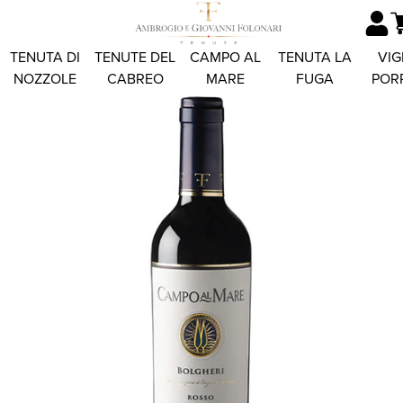
TENUTA DI
TENUTE DEL
CAMPO AL
TENUTA LA
VIG
NOZZOLE
CABREO
MARE
FUGA
POR