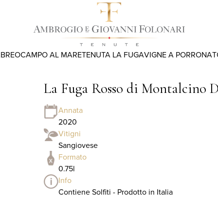
ABREO
CAMPO AL MARE
TENUTA LA FUGA
VIGNE A PORRONA
T
La Fuga Rosso di Montalcino 
Annata
2020
Vitigni
Sangiovese
Formato
0.75l
Info
Contiene Solfiti - Prodotto in Italia