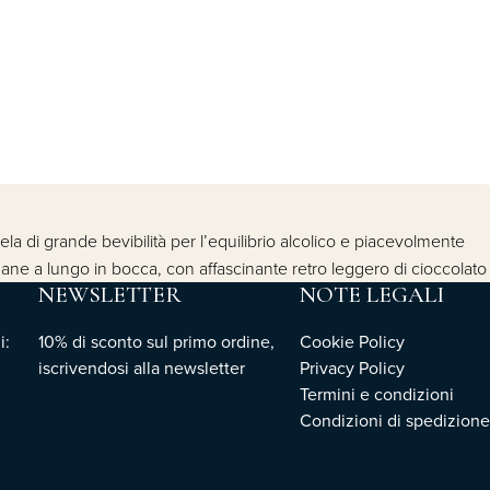
ela di grande bevibilità per l’equilibrio alcolico e piacevolmente
rimane a lungo in bocca, con affascinante retro leggero di cioccolato
NEWSLETTER
NOTE LEGALI
i:
10% di sconto sul primo ordine,
Cookie Policy
iscrivendosi
alla newsletter
Privacy Policy
Termini e condizioni
Condizioni di spedizione