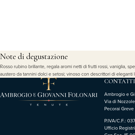
Note di degustazione
Rosso rubino brillante, regala aromi netti di frutti rossi, vaniglia,
austero da tannini dolci e setosi; vinoso con descrittori di eleganti
CONTATTI
Ambrogio e Gio
Via di Nozzole
Pecorai Greve i
P.IVA/C.F.: 0
Ufficio Registr