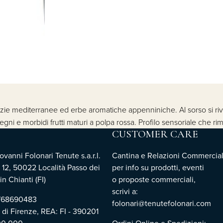
 spezie mediterranee ed erbe aromatiche appenniniche. Al sorso si riv
 legni e morbidi frutti maturi a polpa rossa. Profilo sensoriale che 
CUSTOMER CARE
vanni Folonari Tenute s.a.r.l.
Cantina e Relazioni Commercial
 12, 50022 Località Passo dei
per info su prodotti, eventi
n Chianti (FI)
o proposte commerciali,
scrivi a:
3768690483
folonari@tenutefolonari.com
i di Firenze, REA: FI - 390201