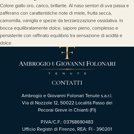
Colore giallo oro, carico, brillante. Al naso sentori di uva passa e
zafferano con caratteristiche note di miele, frutta secca,
camomilla, vaniglia e spezie da terziarizzazione ossidativa. In
bocca equilibratamente dolce, sapore pieno, complesso e
persistente con raffinato equilibrio tra sensazione di acidità e
dolce
CONTATTI
Ambrogio e Giovanni Folonari Tenute s.a.r.l.
Via di Nozzole 12, 50022 Località Passo dei
Pecorai Greve in Chianti (FI)
P.IVA/C.F.: 03768690483
Ufficio Registri di Firenze, REA: FI - 390201