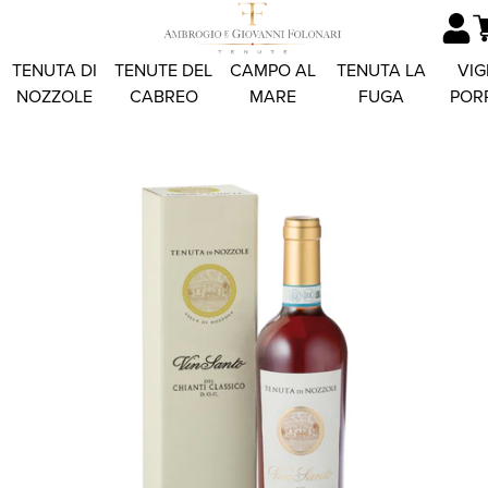
TENUTA DI
TENUTE DEL
CAMPO AL
TENUTA LA
VIG
NOZZOLE
CABREO
MARE
FUGA
POR