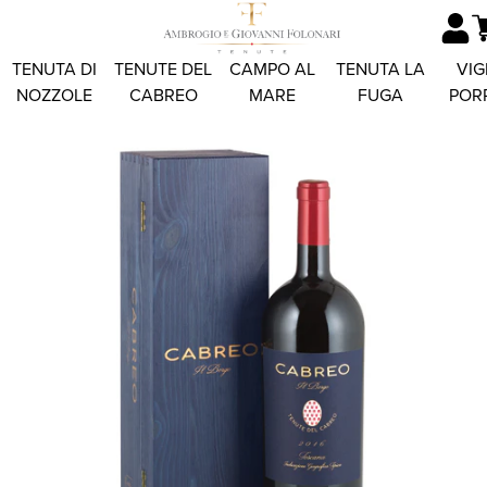
TENUTA DI
TENUTE DEL
CAMPO AL
TENUTA LA
VIG
NOZZOLE
CABREO
MARE
FUGA
POR