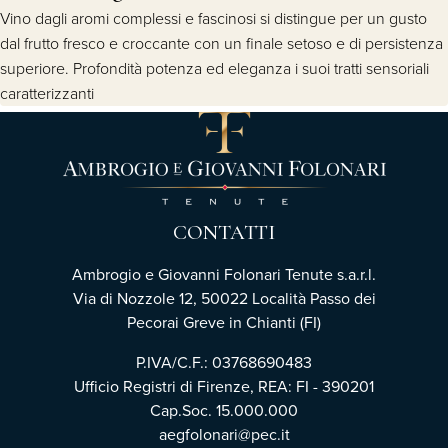
Vino dagli aromi complessi e fascinosi si distingue per un gusto
dal frutto fresco e croccante con un finale setoso e di persistenza
superiore. Profondità potenza ed eleganza i suoi tratti sensoriali
caratterizzanti
CONTATTI
Ambrogio e Giovanni Folonari Tenute s.a.r.l.
Via di Nozzole 12, 50022 Località Passo dei
Pecorai Greve in Chianti (FI)
P.IVA/C.F.: 03768690483
Ufficio Registri di Firenze, REA: FI - 390201
Cap.Soc. 15.000.000
aegfolonari@pec.it