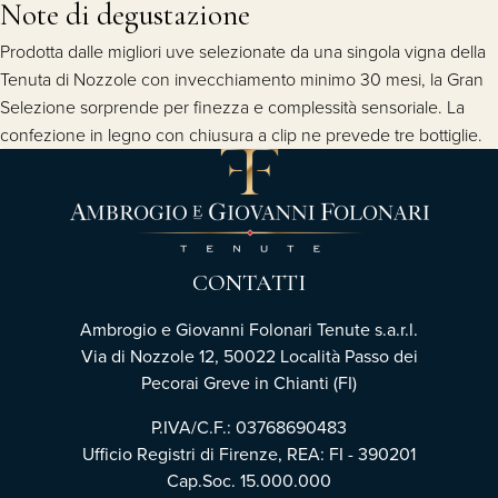
Note di degustazione
Prodotta dalle migliori uve selezionate da una singola vigna della
Tenuta di Nozzole con invecchiamento minimo 30 mesi, la Gran
Selezione sorprende per finezza e complessità sensoriale. La
confezione in legno con chiusura a clip ne prevede tre bottiglie.
CONTATTI
Ambrogio e Giovanni Folonari Tenute s.a.r.l.
Via di Nozzole 12, 50022 Località Passo dei
Pecorai Greve in Chianti (FI)
P.IVA/C.F.: 03768690483
Ufficio Registri di Firenze, REA: FI - 390201
Cap.Soc. 15.000.000