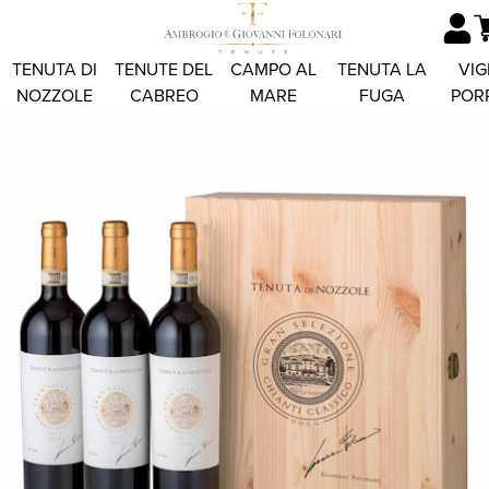
TENUTA DI
TENUTE DEL
CAMPO AL
TENUTA LA
VIG
NOZZOLE
CABREO
MARE
FUGA
POR