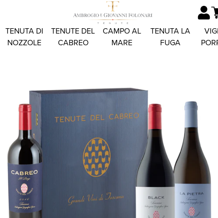
TENUTA DI
TENUTE DEL
CAMPO AL
TENUTA LA
VIG
NOZZOLE
CABREO
MARE
FUGA
POR