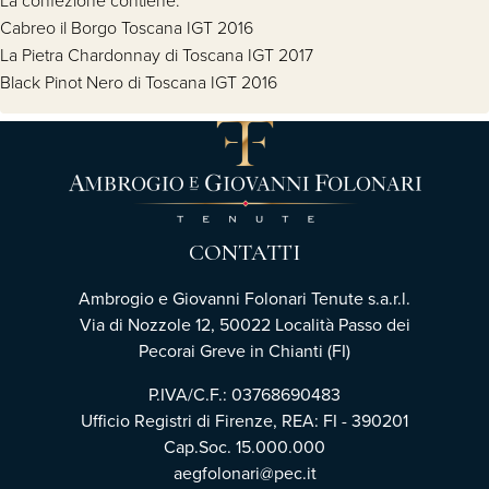
La confezione contiene:
Cabreo il Borgo Toscana IGT 2016
La Pietra Chardonnay di Toscana IGT 2017
Black Pinot Nero di Toscana IGT 2016
CONTATTI
Ambrogio e Giovanni Folonari Tenute s.a.r.l.
Via di Nozzole 12, 50022 Località Passo dei
Pecorai Greve in Chianti (FI)
P.IVA/C.F.: 03768690483
Ufficio Registri di Firenze, REA: FI - 390201
Cap.Soc. 15.000.000
aegfolonari@pec.it