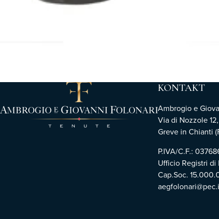
KONTAKT
Ambrogio e Giovann
Via di Nozzole 12
Greve in Chianti (F
P.IVA/C.F.: 0376
Ufficio Registri di
Cap.Soc. 15.000.
aegfolonari@pec.i