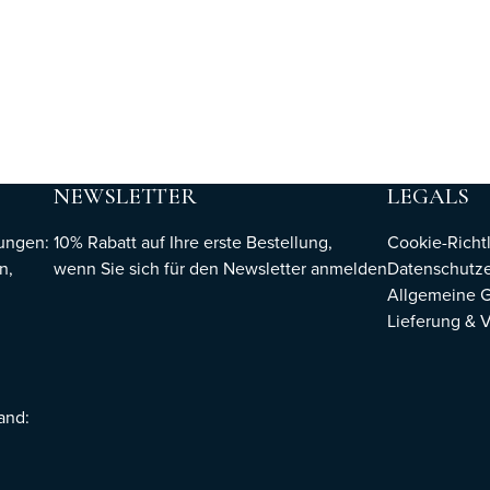
NEWSLETTER
LEGALS
hungen:
10% Rabatt auf Ihre erste Bestellung,
Cookie-Richtl
n,
wenn Sie sich für den Newsletter
anmelden
Datenschutze
Allgemeine 
Lieferung & 
sand: