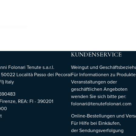
KUNDENSERVICE
i Folonari Tenute s.a.r.l.
Weingut und Geschäftsbezie
, 50022 Località Passo dei Pecorai
Für Informationen zu Produkte
I) Italy
Veranstaltungen oder
geschäftlichen Angeboten
8690483
wenden Sie sich bitte per:
 Firenze,
REA: FI - 390201
folonari@tenutefolonari.com
000
t
Online-Bestellungen und Ver
Für Hilfe bei Einkäufen,
der Sendungsverfolgung