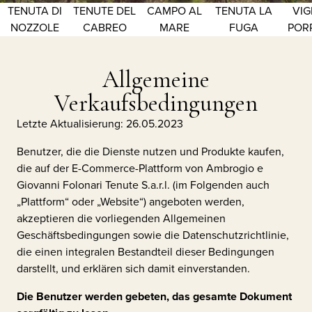
TENUTA DI
TENUTE DEL
CAMPO AL
TENUTA LA
VIG
NOZZOLE
CABREO
MARE
FUGA
POR
Allgemeine
Verkaufsbedingungen
Letzte Aktualisierung: 26.05.2023
Benutzer, die die Dienste nutzen und Produkte kaufen,
die auf der E-Commerce-Plattform von
Ambrogio e
Giovanni Folonari Tenute S.a.r.l.
(im Folgenden auch
„Plattform“ oder „Website“) angeboten werden,
akzeptieren die vorliegenden Allgemeinen
Geschäftsbedingungen sowie die Datenschutzrichtlinie,
die einen integralen Bestandteil dieser Bedingungen
darstellt, und erklären sich damit einverstanden.
Die Benutzer werden gebeten, das gesamte Dokument