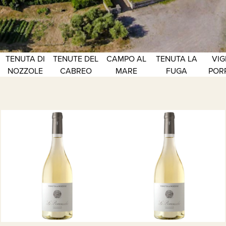
TENUTA DI
TENUTE DEL
CAMPO AL
TENUTA LA
VIG
NOZZOLE
CABREO
MARE
FUGA
POR