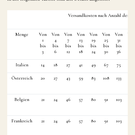
Versandkosten nach Anzahl der P
Menge
Von
Von
Von
Von
Von
Von
Von
Vo
1
4
7
13
19
25
31
37
bis
bis
bis
bis
bis
bis
bis
bis
3
6
12
18
24
30
36
42
Italien
14
18
27
41
49
67
75
83
Österreich
20
27
43
59
83
108
133
158
Belgien
21
24
46
57
80
91
103
138
Frankreich
21
24
46
57
80
91
103
138