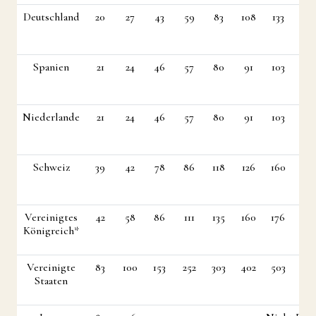
Deutschland
20
27
43
59
83
108
133
158
Spanien
21
24
46
57
80
91
103
138
Niederlande
21
24
46
57
80
91
103
138
Schweiz
39
42
78
86
118
126
160
211
Vereinigtes
42
58
86
111
135
160
176
218
Königreich*
Vereinigte
83
100
153
252
303
402
503
585
Staaten