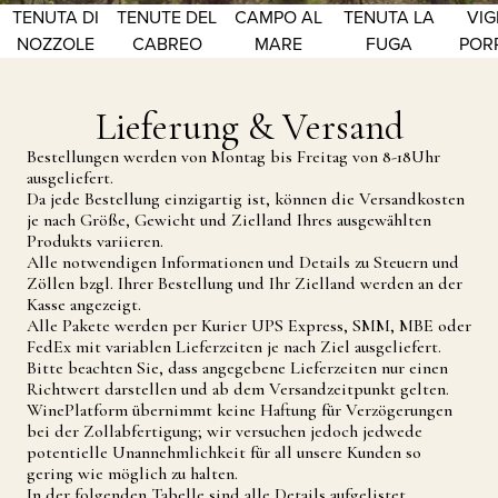
TENUTA DI
TENUTE DEL
CAMPO AL
TENUTA LA
VIG
NOZZOLE
CABREO
MARE
FUGA
POR
Lieferung & Versand
Bestellungen werden von Montag bis Freitag von 8-18Uhr
ausgeliefert.
Da jede Bestellung einzigartig ist, können die Versandkosten
je nach Größe, Gewicht und Zielland Ihres ausgewählten
Produkts variieren.
Alle notwendigen Informationen und Details zu Steuern und
Zöllen bzgl. Ihrer Bestellung und Ihr Zielland werden an der
Kasse angezeigt.
Alle Pakete werden per Kurier UPS Express, SMM, MBE oder
FedEx mit variablen Lieferzeiten je nach Ziel ausgeliefert.
Bitte beachten Sie, dass angegebene Lieferzeiten nur einen
Richtwert darstellen und ab dem Versandzeitpunkt gelten.
WinePlatform übernimmt keine Haftung für Verzögerungen
bei der Zollabfertigung; wir versuchen jedoch jedwede
potentielle Unannehmlichkeit für all unsere Kunden so
gering wie möglich zu halten.
In der folgenden Tabelle sind alle Details aufgelistet