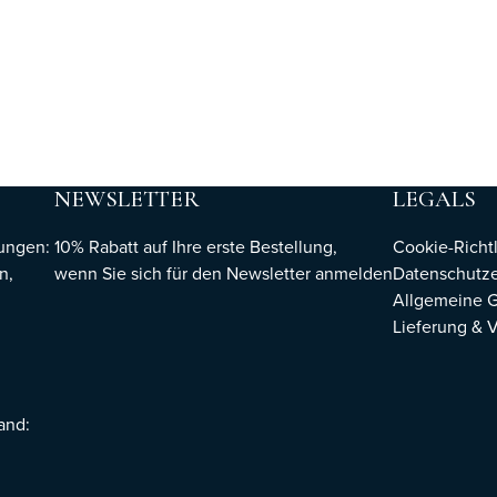
NEWSLETTER
LEGALS
hungen:
10% Rabatt auf Ihre erste Bestellung,
Cookie-Richtl
n,
wenn Sie sich für den Newsletter
anmelden
Datenschutze
Allgemeine 
Lieferung & 
sand: