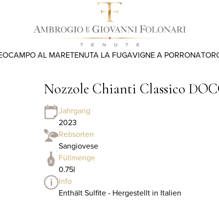
EO
CAMPO AL MARE
TENUTA LA FUGA
VIGNE A PORRONA
TOR
Nozzole Chianti Classico DOC
Jahrgang
2023
Rebsorten
Sangiovese
Füllmenge
0.75l
Info
Enthält Sulfite - Hergestellt in Italien