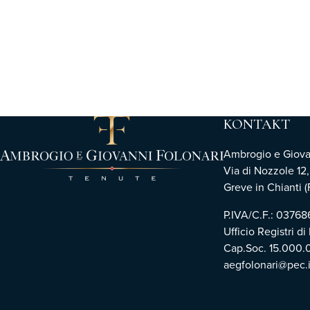
KONTAKT
Ambrogio e Giovann
Via di Nozzole 12
Greve in Chianti (F
P.IVA/C.F.: 0376
Ufficio Registri di
Cap.Soc. 15.000.
aegfolonari@pec.i