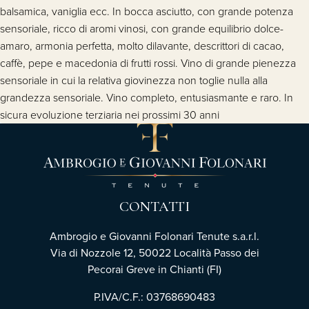
balsamica, vaniglia ecc. In bocca asciutto, con grande potenza
sensoriale, ricco di aromi vinosi, con grande equilibrio dolce-
amaro, armonia perfetta, molto dilavante, descrittori di cacao,
caffè, pepe e macedonia di frutti rossi. Vino di grande pienezza
sensoriale in cui la relativa giovinezza non toglie nulla alla
grandezza sensoriale. Vino completo, entusiasmante e raro. In
sicura evoluzione terziaria nei prossimi 30 anni
CONTATTI
Ambrogio e Giovanni Folonari Tenute s.a.r.l.
Via di Nozzole 12, 50022 Località Passo dei
Pecorai Greve in Chianti (FI)
P.IVA/C.F.: 03768690483