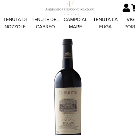
TENUTA DI
TENUTE DEL
CAMPO AL
TENUTA LA
VIG
NOZZOLE
CABREO
MARE
FUGA
POR