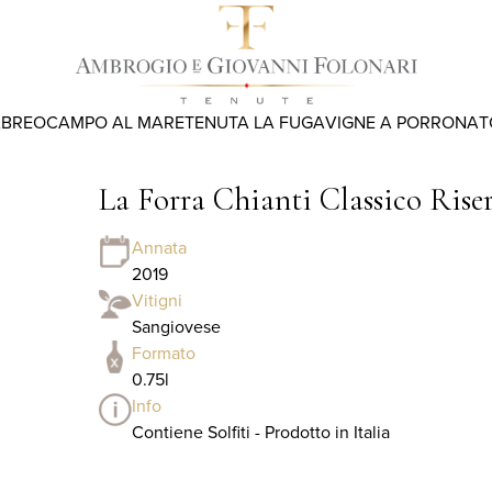
ABREO
CAMPO AL MARE
TENUTA LA FUGA
VIGNE A PORRONA
T
La Forra Chianti Classico Ris
Annata
2019
Vitigni
Sangiovese
Formato
0.75l
Info
Contiene Solfiti - Prodotto in Italia