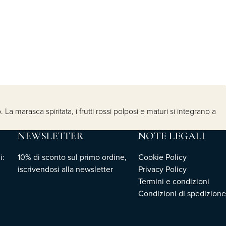
La marasca spiritata, i frutti rossi polposi e maturi si integrano a
NEWSLETTER
NOTE LEGALI
i:
10% di sconto sul primo ordine,
Cookie Policy
iscrivendosi
alla newsletter
Privacy Policy
Termini e condizioni
Condizioni di spedizione