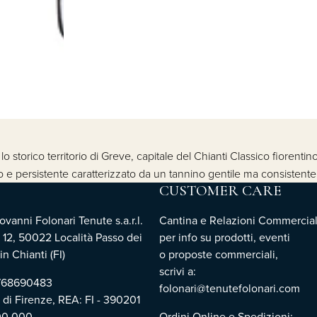
storico territorio di Greve, capitale del Chianti Classico fiorentino. 
o e persistente caratterizzato da un tannino gentile ma consistente
CUSTOMER CARE
vanni Folonari Tenute s.a.r.l.
Cantina e Relazioni Commercial
 12, 50022 Località Passo dei
per info su prodotti, eventi
n Chianti (FI)
o proposte commerciali,
scrivi a:
3768690483
folonari@tenutefolonari.com
i di Firenze, REA: FI - 390201
00.000
Ordini Online e Spedizioni: