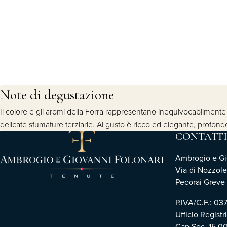
Note di degustazione
Il colore e gli aromi della Forra rappresentano inequivocabilmente lo 
delicate sfumature terziarie. Al gusto è ricco ed elegante, profond
CONTATTI
Ambrogio e Gio
Via di Nozzole
Pecorai Greve i
P.IVA/C.F.: 0
Ufficio Registr
Cap.Soc. 15.0