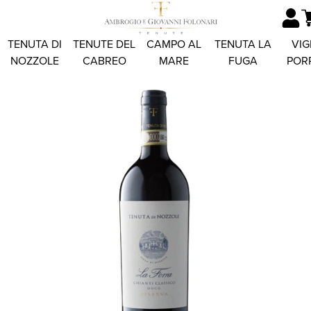
TENUTA DI
TENUTE DEL
CAMPO AL
TENUTA LA
VIG
NOZZOLE
CABREO
MARE
FUGA
POR