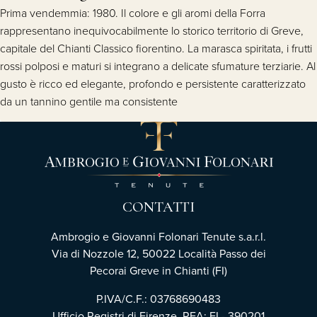
Prima vendemmia: 1980. Il colore e gli aromi della Forra
rappresentano inequivocabilmente lo storico territorio di Greve,
capitale del Chianti Classico fiorentino. La marasca spiritata, i frutti
rossi polposi e maturi si integrano a delicate sfumature terziarie. Al
gusto è ricco ed elegante, profondo e persistente caratterizzato
da un tannino gentile ma consistente
CONTATTI
Ambrogio e Giovanni Folonari Tenute s.a.r.l.
Via di Nozzole 12, 50022 Località Passo dei
Pecorai Greve in Chianti (FI)
P.IVA/C.F.: 03768690483
Ufficio Registri di Firenze, REA: FI - 390201