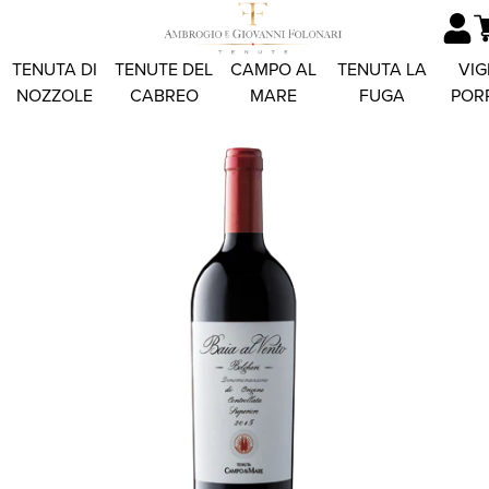
TENUTA DI
TENUTE DEL
CAMPO AL
TENUTA LA
VIG
NOZZOLE
CABREO
MARE
FUGA
POR