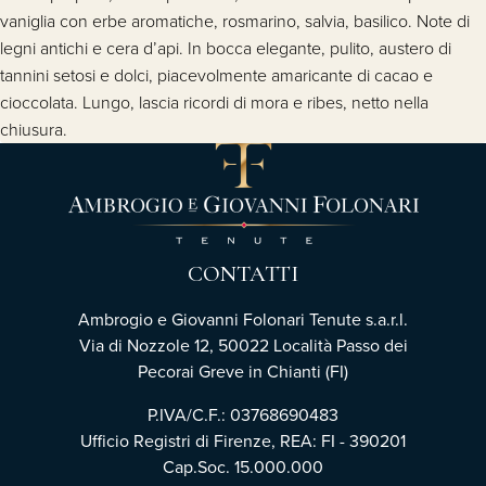
vaniglia con erbe aromatiche, rosmarino, salvia, basilico. Note di
legni antichi e cera d’api. In bocca elegante, pulito, austero di
tannini setosi e dolci, piacevolmente amaricante di cacao e
cioccolata. Lungo, lascia ricordi di mora e ribes, netto nella
chiusura.
CONTATTI
Ambrogio e Giovanni Folonari Tenute s.a.r.l.
Via di Nozzole 12, 50022 Località Passo dei
Pecorai Greve in Chianti (FI)
P.IVA/C.F.: 03768690483
Ufficio Registri di Firenze, REA: FI - 390201
Cap.Soc. 15.000.000